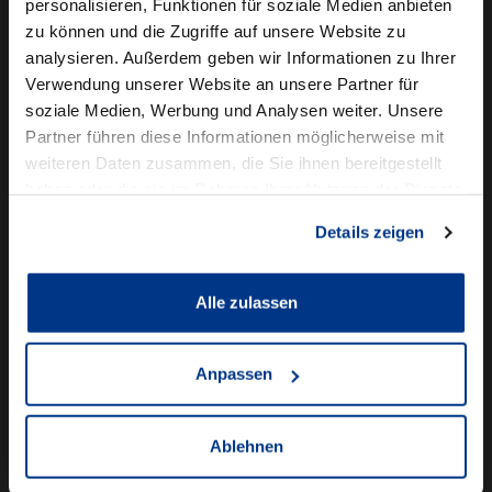
personalisieren, Funktionen für soziale Medien anbieten
zu können und die Zugriffe auf unsere Website zu
Autowelt Schmidt auf I
Autowelt Schmidt au
Autowelt Schmidt
Autowelt Sc
analysieren. Außerdem geben wir Informationen zu Ihrer
Folgen Sie uns auf
Verwendung unserer Website an unsere Partner für
soziale Medien, Werbung und Analysen weiter. Unsere
Partner führen diese Informationen möglicherweise mit
Die Marken der Autowelt Schmidt
weiteren Daten zusammen, die Sie ihnen bereitgestellt
haben oder die sie im Rahmen Ihrer Nutzung der Dienste
gesammelt haben.
Details zeigen
Alle zulassen
Anpassen
Ablehnen