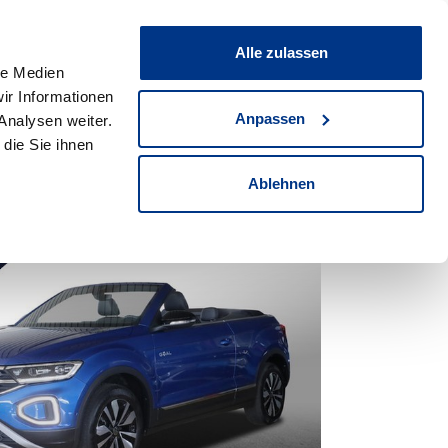
ce & Werkstatt
Unternehmen
News & Events
Alle zulassen
Standorte
Suche
le Medien
3901
Fahrzeuge
ir Informationen
Anpassen
Analysen weiter.
die Sie ihnen
Ablehnen
659