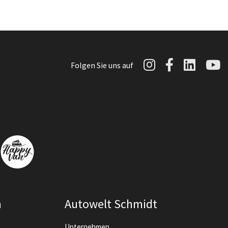
Autowelt Sch
Autowelt 
Autow
A
Folgen Sie uns auf
n
Autowelt Schmidt
Unternehmen