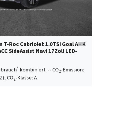
 T-Roc Cabriolet 1.0TSi Goal AHK
CC SideAssist Navi 17Zoll LED-
*
erbrauch
kombiniert: -- CO
-Emission:
2
Z); CO
-Klasse: A
2