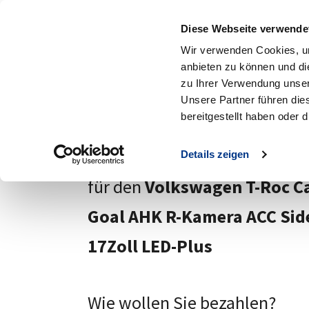
Standorte
A
Diese Webseite verwende
MENÜ
Wir verwenden Cookies, um
anbieten zu können und di
Zum Hauptinhalt
zu Ihrer Verwendung unser
Zurück
Unsere Partner führen die
bereitgestellt haben oder
Ihre Anfrage
Details zeigen
für den
Volkswagen T-Roc Ca
Goal AHK R-Kamera ACC Side
17Zoll LED-Plus
Wie wollen Sie bezahlen?