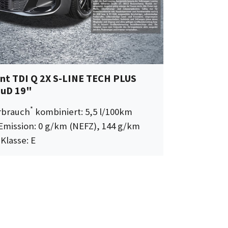
ant TDI Q 2X S-LINE TECH PLUS
uD 19"
*
erbrauch
kombiniert: 5,5 l/100km
Emission: 0 g/km (NEFZ), 144 g/km
-Klasse: E