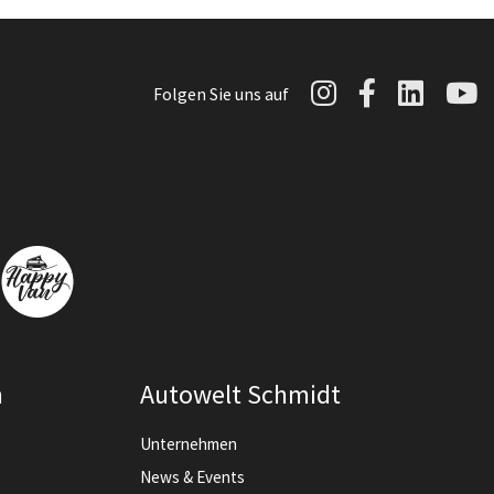
Autowelt Sch
Autowelt 
Autow
A
Folgen Sie uns auf
n
Autowelt Schmidt
Unternehmen
News & Events