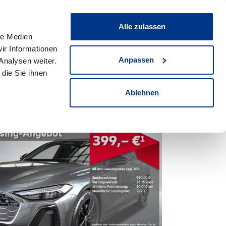
ce & Werkstatt
Unternehmen
News & Events
Alle zulassen
Standorte
Suche
le Medien
2851
Fahrzeuge
ir Informationen
Anpassen
Analysen weiter.
die Sie ihnen
Ablehnen
2281