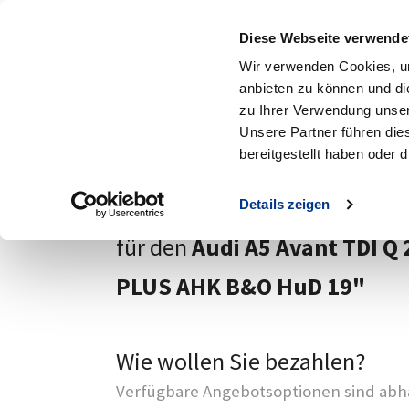
Standorte
A
Diese Webseite verwende
MENÜ
Wir verwenden Cookies, um
anbieten zu können und di
Zum Hauptinhalt
zu Ihrer Verwendung unser
Zurück
Unsere Partner führen die
bereitgestellt haben oder
Ihre Anfrage
Details zeigen
für den
Audi A5 Avant TDI Q
PLUS AHK B&O HuD 19"
Wie wollen Sie bezahlen?
Verfügbare Angebotsoptionen sind abhä