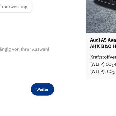
überweisung
Audi A5 Av
AHK B&O H
ngig von Ihrer Auswahl
Kraftstoffv
(WLTP) CO
-
2
(WLTP); CO
2
Weiter