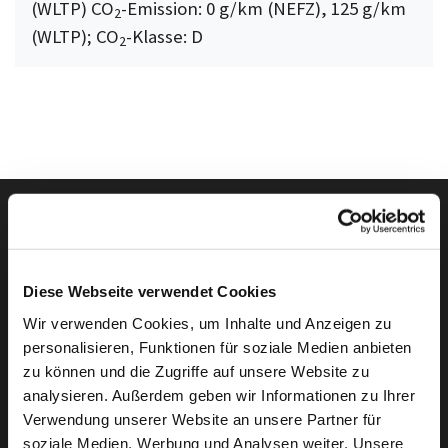
(WLTP) CO
-Emission: 0 g/km (NEFZ), 125 g/km
2
(WLTP); CO
-Klasse: D
2
Autowelt Schmidt auf I
Autowelt Schmidt au
Autowelt Schmidt
Autowelt Sc
Diese Webseite verwendet Cookies
Folgen Sie uns auf
Wir verwenden Cookies, um Inhalte und Anzeigen zu
personalisieren, Funktionen für soziale Medien anbieten
zu können und die Zugriffe auf unsere Website zu
Die Marken der Autowelt Schmidt
analysieren. Außerdem geben wir Informationen zu Ihrer
Verwendung unserer Website an unsere Partner für
soziale Medien, Werbung und Analysen weiter. Unsere