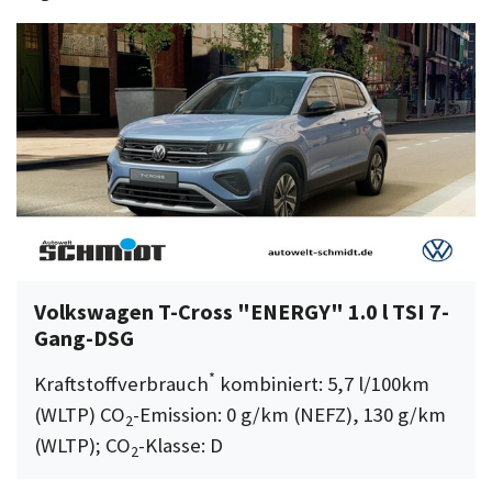
Volkswagen T-Cross "ENERGY" 1.0 l TSI 7-
Gang-DSG
*
Kraftstoffverbrauch
kombiniert: 5,7 l/100km
(WLTP) CO
-Emission: 0 g/km (NEFZ), 130 g/km
2
(WLTP); CO
-Klasse: D
2