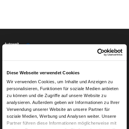
Autowelt Schmidt auf I
Autowelt Schmidt au
Autowelt Schmidt
Autowelt Sc
Folgen Sie uns auf
Diese Webseite verwendet Cookies
Wir verwenden Cookies, um Inhalte und Anzeigen zu
Die Marken der Autowelt Schmidt
personalisieren, Funktionen für soziale Medien anbieten
zu können und die Zugriffe auf unsere Website zu
analysieren. Außerdem geben wir Informationen zu Ihrer
Verwendung unserer Website an unsere Partner für
soziale Medien, Werbung und Analysen weiter. Unsere
Partner führen diese Informationen möglicherweise mit