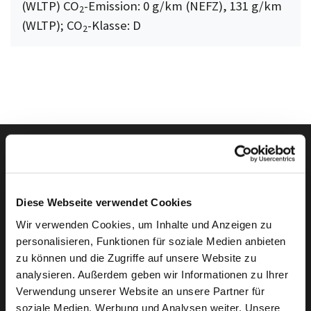
(WLTP) CO
-Emission: 0 g/km (NEFZ), 131 g/km
2
(WLTP); CO
-Klasse: D
2
Autowelt Schmidt auf I
Autowelt Schmidt au
Autowelt Schmidt
Autowelt Sc
Diese Webseite verwendet Cookies
Folgen Sie uns auf
Wir verwenden Cookies, um Inhalte und Anzeigen zu
personalisieren, Funktionen für soziale Medien anbieten
zu können und die Zugriffe auf unsere Website zu
Die Marken der Autowelt Schmidt
analysieren. Außerdem geben wir Informationen zu Ihrer
Verwendung unserer Website an unsere Partner für
soziale Medien, Werbung und Analysen weiter. Unsere