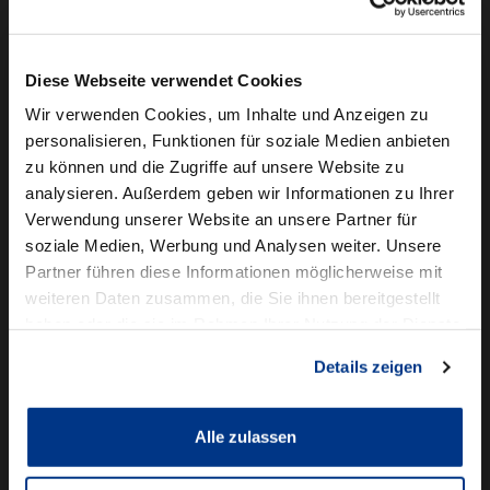
Camper mieten
Kundenservice
Diese Webseite verwendet Cookies
Online-Terminbuchung
Wir verwenden Cookies, um Inhalte und Anzeigen zu
personalisieren, Funktionen für soziale Medien anbieten
Für Geschäftskunden
zu können und die Zugriffe auf unsere Website zu
analysieren. Außerdem geben wir Informationen zu Ihrer
Audi Business
Verwendung unserer Website an unsere Partner für
BMW Geschäftskunden
soziale Medien, Werbung und Analysen weiter. Unsere
Partner führen diese Informationen möglicherweise mit
Volkswagen Professional Class
weiteren Daten zusammen, die Sie ihnen bereitgestellt
Autowelt Schmidt
haben oder die sie im Rahmen Ihrer Nutzung der Dienste
gesammelt haben.
Details zeigen
Unternehmen
News & Events
Karriere
Alle zulassen
Ausbildung