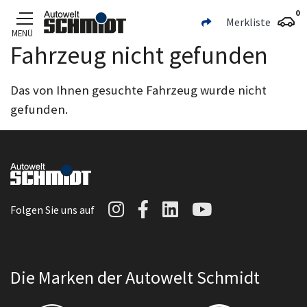
0
Merkliste
MENÜ
Fahrzeug nicht gefunden
Zum Hauptinhalt
Das von Ihnen gesuchte Fahrzeug wurde nicht
gefunden.
Autowelt Schmidt auf I
Autowelt Schmidt au
Autowelt Schmidt
Autowelt Sc
Folgen Sie uns auf
Die Marken der Autowelt Schmidt