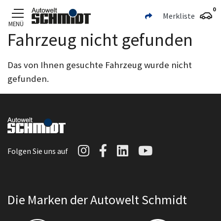
0
Merkliste
MENÜ
Fahrzeug nicht gefunden
Zum Hauptinhalt
Das von Ihnen gesuchte Fahrzeug wurde nicht
gefunden.
Autowelt Schmidt auf I
Autowelt Schmidt au
Autowelt Schmidt
Autowelt Sc
Folgen Sie uns auf
Die Marken der Autowelt Schmidt