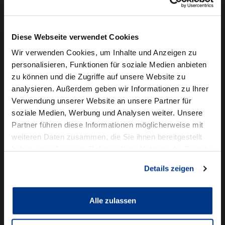
Camper mieten
Kundenservice
Diese Webseite verwendet Cookies
Online-Terminbuchung
Wir verwenden Cookies, um Inhalte und Anzeigen zu
personalisieren, Funktionen für soziale Medien anbieten
Für Geschäftskunden
zu können und die Zugriffe auf unsere Website zu
analysieren. Außerdem geben wir Informationen zu Ihrer
Audi Business
Verwendung unserer Website an unsere Partner für
BMW Geschäftskunden
soziale Medien, Werbung und Analysen weiter. Unsere
Partner führen diese Informationen möglicherweise mit
Volkswagen Professional Class
weiteren Daten zusammen, die Sie ihnen bereitgestellt
Autowelt Schmidt
haben oder die sie im Rahmen Ihrer Nutzung der Dienste
gesammelt haben.
Details zeigen
Unternehmen
News & Events
Karriere
Alle zulassen
Ausbildung