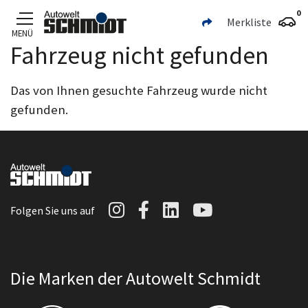
0
Merkliste
MENÜ
Fahrzeug nicht gefunden
Zum Hauptinhalt
Das von Ihnen gesuchte Fahrzeug wurde nicht
gefunden.
Autowelt Schmidt auf I
Autowelt Schmidt au
Autowelt Schmidt
Autowelt Sc
Folgen Sie uns auf
Die Marken der Autowelt Schmidt