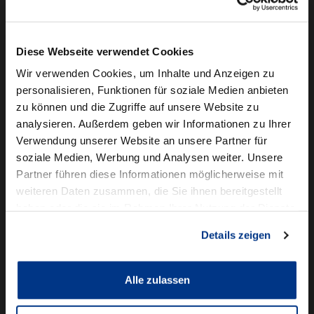
Camper mieten
Kundenservice
Diese Webseite verwendet Cookies
Online-Terminbuchung
Wir verwenden Cookies, um Inhalte und Anzeigen zu
personalisieren, Funktionen für soziale Medien anbieten
Für Geschäftskunden
zu können und die Zugriffe auf unsere Website zu
analysieren. Außerdem geben wir Informationen zu Ihrer
Audi Business
Verwendung unserer Website an unsere Partner für
BMW Geschäftskunden
soziale Medien, Werbung und Analysen weiter. Unsere
Partner führen diese Informationen möglicherweise mit
Volkswagen Professional Class
weiteren Daten zusammen, die Sie ihnen bereitgestellt
Autowelt Schmidt
haben oder die sie im Rahmen Ihrer Nutzung der Dienste
gesammelt haben.
Details zeigen
Unternehmen
News & Events
Karriere
Alle zulassen
Ausbildung