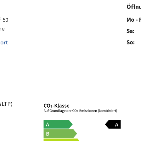
Öffn
 50
Mo - F
ne
Sa:
ort
So:
WLTP)