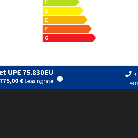
et UPE 75.830EU
+
i
775,00 €
Leasingrate
Ver