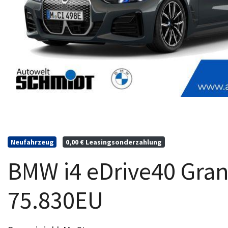
Neufahrzeug
0,00 € Leasingsonderzahlung
BMW i4 eDrive40 Gra
75.830EU