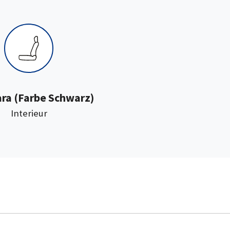
:
ara
(Farbe Schwarz)
Interieur