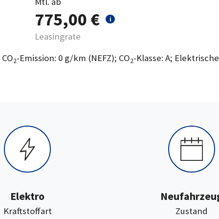
Mtl. ab
775,00 €
i
Leasingrate
; CO
-Emission: 0 g/km (NEFZ); CO
-Klasse: A; Elektrisch
2
2
Elektro
Neufahrzeu
:
:
Kraftstoffart
Zustand