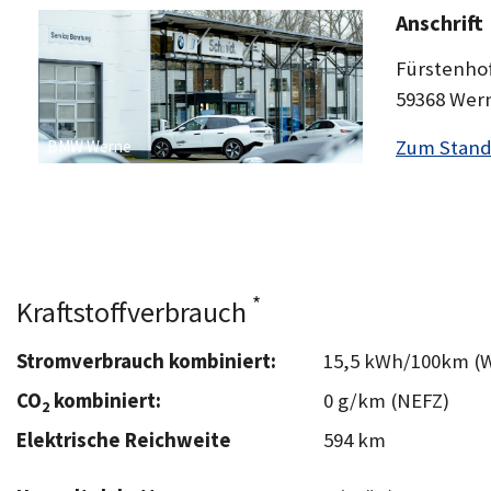
Anschrift
Fürstenhof
59368 Wer
Zum Stand
BMW Werne
*
Kraftstoffverbrauch
Stromverbrauch kombiniert:
15,5 kWh/100km (
CO
kombiniert:
0 g/km (NEFZ)
2
Elektrische Reichweite
594 km