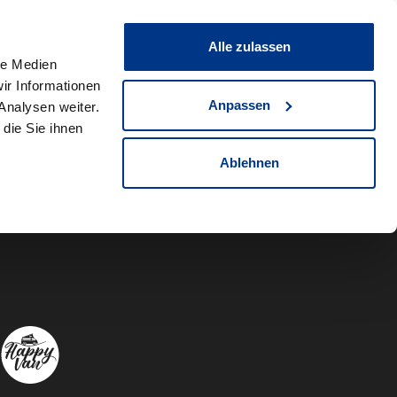
0
Fahrzeug teilen
Merkliste
Alle zulassen
le Medien
ir Informationen
Anpassen
Analysen weiter.
die Sie ihnen
Ablehnen
Autowelt Sch
Autowelt 
Autow
A
Folgen Sie uns auf