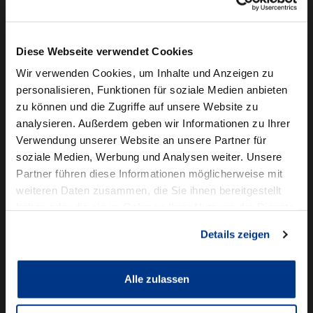
Camper mieten
Kundenservice
Diese Webseite verwendet Cookies
Online-Terminbuchung
Wir verwenden Cookies, um Inhalte und Anzeigen zu
personalisieren, Funktionen für soziale Medien anbieten
Für Geschäftskunden
zu können und die Zugriffe auf unsere Website zu
analysieren. Außerdem geben wir Informationen zu Ihrer
Audi Business
Verwendung unserer Website an unsere Partner für
BMW Geschäftskunden
soziale Medien, Werbung und Analysen weiter. Unsere
Partner führen diese Informationen möglicherweise mit
Volkswagen Professional Class
weiteren Daten zusammen, die Sie ihnen bereitgestellt
Autowelt Schmidt
haben oder die sie im Rahmen Ihrer Nutzung der Dienste
gesammelt haben.
Details zeigen
Unternehmen
News & Events
Karriere
Alle zulassen
Ausbildung