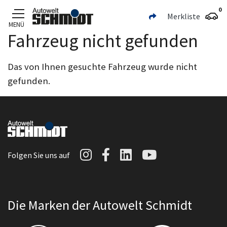
0
Merkliste
MENÜ
Fahrzeug nicht gefunden
Zum Hauptinhalt
Das von Ihnen gesuchte Fahrzeug wurde nicht
gefunden.
Autowelt Schmidt auf I
Autowelt Schmidt au
Autowelt Schmidt
Autowelt Sc
Folgen Sie uns auf
Die Marken der Autowelt Schmidt