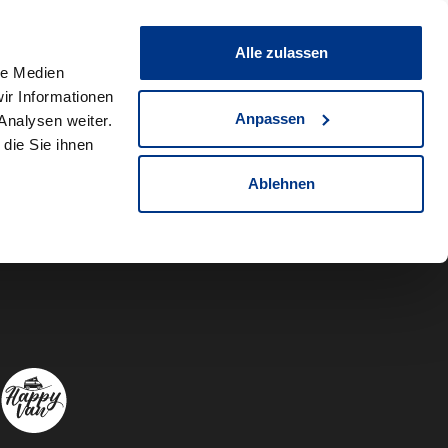
0
Fahrzeug teilen
Merkliste
Alle zulassen
le Medien
ir Informationen
Anpassen
Analysen weiter.
die Sie ihnen
Ablehnen
Autowelt Sch
Autowelt 
Autow
A
Folgen Sie uns auf