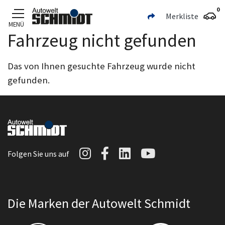
0
Merkliste
MENÜ
Fahrzeug nicht gefunden
Zum Hauptinhalt
Das von Ihnen gesuchte Fahrzeug wurde nicht
gefunden.
Autowelt Schmidt auf I
Autowelt Schmidt au
Autowelt Schmidt
Autowelt Sc
Folgen Sie uns auf
Die Marken der Autowelt Schmidt