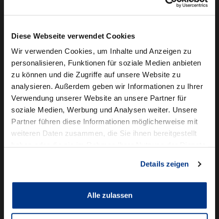
Camper mieten
Kundenservice
Diese Webseite verwendet Cookies
Online-Terminbuchung
Wir verwenden Cookies, um Inhalte und Anzeigen zu
personalisieren, Funktionen für soziale Medien anbieten
Für Geschäftskunden
zu können und die Zugriffe auf unsere Website zu
analysieren. Außerdem geben wir Informationen zu Ihrer
Audi Business
Verwendung unserer Website an unsere Partner für
BMW Geschäftskunden
soziale Medien, Werbung und Analysen weiter. Unsere
Partner führen diese Informationen möglicherweise mit
Volkswagen Professional Class
weiteren Daten zusammen, die Sie ihnen bereitgestellt
Autowelt Schmidt
haben oder die sie im Rahmen Ihrer Nutzung der Dienste
gesammelt haben.
Details zeigen
Unternehmen
News & Events
Karriere
Alle zulassen
Ausbildung