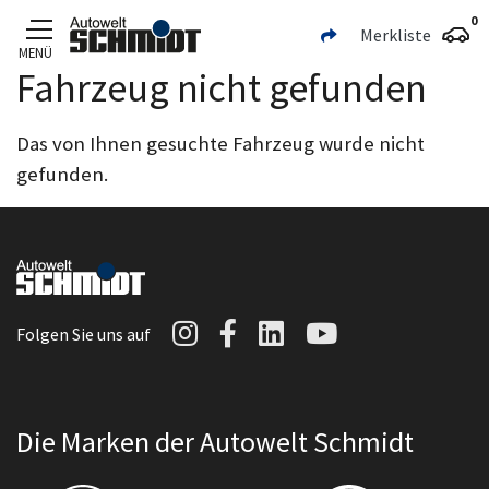
0
Merkliste
MENÜ
Fahrzeug nicht gefunden
Zum Hauptinhalt
Das von Ihnen gesuchte Fahrzeug wurde nicht
gefunden.
Autowelt Schmidt auf I
Autowelt Schmidt au
Autowelt Schmidt
Autowelt Sc
Folgen Sie uns auf
Die Marken der Autowelt Schmidt