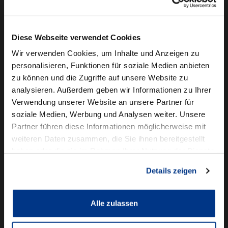
Camper mieten
Kundenservice
Diese Webseite verwendet Cookies
Online-Terminbuchung
Wir verwenden Cookies, um Inhalte und Anzeigen zu
personalisieren, Funktionen für soziale Medien anbieten
Für Geschäftskunden
zu können und die Zugriffe auf unsere Website zu
analysieren. Außerdem geben wir Informationen zu Ihrer
Audi Business
Verwendung unserer Website an unsere Partner für
BMW Geschäftskunden
soziale Medien, Werbung und Analysen weiter. Unsere
Partner führen diese Informationen möglicherweise mit
Volkswagen Professional Class
weiteren Daten zusammen, die Sie ihnen bereitgestellt
Autowelt Schmidt
haben oder die sie im Rahmen Ihrer Nutzung der Dienste
gesammelt haben.
Details zeigen
Unternehmen
News & Events
Karriere
Alle zulassen
Ausbildung