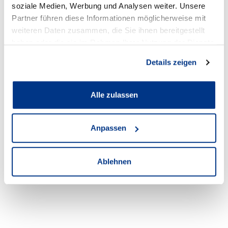
59494 Soest
soziale Medien, Werbung und Analysen weiter. Unsere
Partner führen diese Informationen möglicherweise mit
Zum Standort
weiteren Daten zusammen, die Sie ihnen bereitgestellt
haben oder die sie im Rahmen Ihrer Nutzung der Dienste
gesammelt haben.
Öffnungszeiten Verkauf
Details zeigen
Mo - Fr:
Alle zulassen
08:00
-
18:30 Uhr
Sa:
Anpassen
09:00
-
14:00 Uhr
So:
Ablehnen
geschlossen