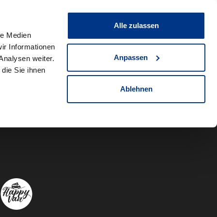
0
Fahrzeug teilen
Merkliste
Alle zulassen
le Medien
ir Informationen
Anpassen
Analysen weiter.
die Sie ihnen
Ablehnen
Autowelt Sch
Autowelt 
Autow
A
Folgen Sie uns auf