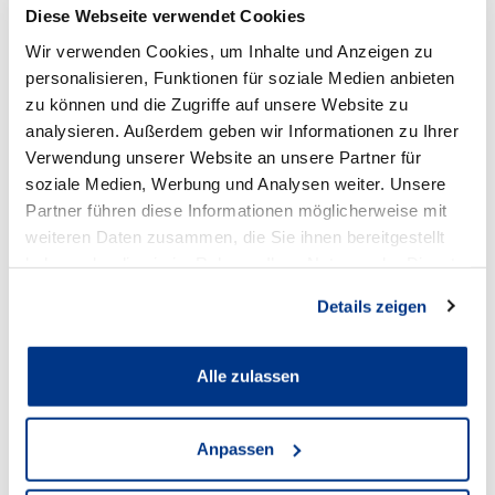
Diese Webseite verwendet Cookies
Wir verwenden Cookies, um Inhalte und Anzeigen zu
personalisieren, Funktionen für soziale Medien anbieten
zu können und die Zugriffe auf unsere Website zu
Volkswagen Lünen
analysieren. Außerdem geben wir Informationen zu Ihrer
Verwendung unserer Website an unsere Partner für
soziale Medien, Werbung und Analysen weiter. Unsere
Anschrift
Partner führen diese Informationen möglicherweise mit
weiteren Daten zusammen, die Sie ihnen bereitgestellt
Cappenberger Straße 25
haben oder die sie im Rahmen Ihrer Nutzung der Dienste
44534 Lünen
gesammelt haben.
Details zeigen
Zum Standort
Alle zulassen
Öffnungszeiten Verkauf
Anpassen
Mo - Fr:
08:00
-
18:30 Uhr