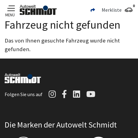
0
Merkliste
MENÜ
Fahrzeug nicht gefunden
Zum Hauptinhalt
Das von Ihnen gesuchte Fahrzeug wurde nicht
gefunden.
Autowelt Schmidt auf I
Autowelt Schmidt au
Autowelt Schmidt
Autowelt Sc
Folgen Sie uns auf
Die Marken der Autowelt Schmidt