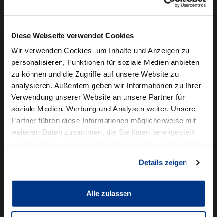
Camper mieten
Kundenservice
Diese Webseite verwendet Cookies
Online-Terminbuchung
Wir verwenden Cookies, um Inhalte und Anzeigen zu
personalisieren, Funktionen für soziale Medien anbieten
Für Geschäftskunden
zu können und die Zugriffe auf unsere Website zu
analysieren. Außerdem geben wir Informationen zu Ihrer
Audi Business
Verwendung unserer Website an unsere Partner für
BMW Geschäftskunden
soziale Medien, Werbung und Analysen weiter. Unsere
Partner führen diese Informationen möglicherweise mit
Volkswagen Professional Class
weiteren Daten zusammen, die Sie ihnen bereitgestellt
Autowelt Schmidt
haben oder die sie im Rahmen Ihrer Nutzung der Dienste
gesammelt haben.
Details zeigen
Unternehmen
News & Events
Karriere
Alle zulassen
Ausbildung