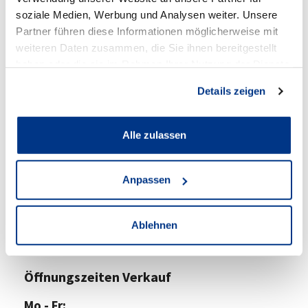
soziale Medien, Werbung und Analysen weiter. Unsere
Partner führen diese Informationen möglicherweise mit
weiteren Daten zusammen, die Sie ihnen bereitgestellt
haben oder die sie im Rahmen Ihrer Nutzung der Dienste
gesammelt haben.
Details zeigen
Volkswagen Lünen
Alle zulassen
Anschrift
Cappenberger Straße 25
Anpassen
44534 Lünen
Zum Standort
Ablehnen
Öffnungszeiten Verkauf
Mo - Fr: