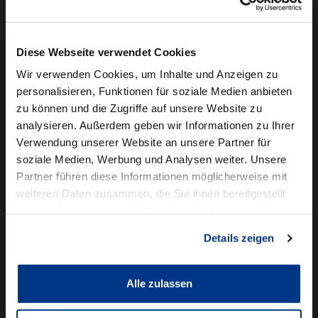
Camper mieten
Kundenservice
Diese Webseite verwendet Cookies
Online-Terminbuchung
Wir verwenden Cookies, um Inhalte und Anzeigen zu
personalisieren, Funktionen für soziale Medien anbieten
Für Geschäftskunden
zu können und die Zugriffe auf unsere Website zu
analysieren. Außerdem geben wir Informationen zu Ihrer
Audi Business
Verwendung unserer Website an unsere Partner für
BMW Geschäftskunden
soziale Medien, Werbung und Analysen weiter. Unsere
Partner führen diese Informationen möglicherweise mit
Volkswagen Professional Class
weiteren Daten zusammen, die Sie ihnen bereitgestellt
Autowelt Schmidt
haben oder die sie im Rahmen Ihrer Nutzung der Dienste
gesammelt haben.
Details zeigen
Unternehmen
News & Events
Karriere
Alle zulassen
Ausbildung