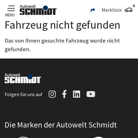
0
Merkliste
MENÜ
Fahrzeug nicht gefunden
Zum Hauptinhalt
Das von Ihnen gesuchte Fahrzeug wurde nicht
gefunden.
Autowelt Schmidt auf I
Autowelt Schmidt au
Autowelt Schmidt
Autowelt Sc
Folgen Sie uns auf
Die Marken der Autowelt Schmidt