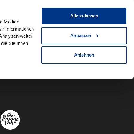
0
Fahrzeug teilen
Merkliste
Alle zulassen
le Medien
ir Informationen
Anpassen
Analysen weiter.
die Sie ihnen
Ablehnen
Autowelt Sch
Autowelt 
Autow
A
Folgen Sie uns auf