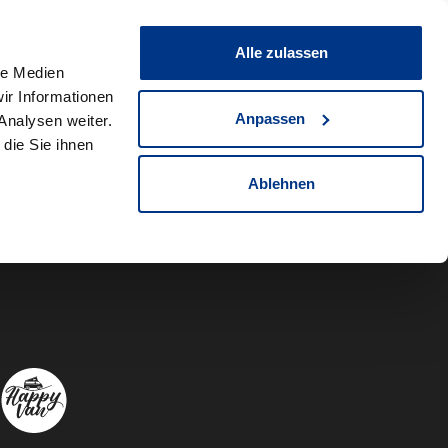
0
Fahrzeug teilen
Merkliste
Alle zulassen
le Medien
ir Informationen
Anpassen
Analysen weiter.
die Sie ihnen
Ablehnen
Autowelt Sch
Autowelt 
Autow
A
Folgen Sie uns auf