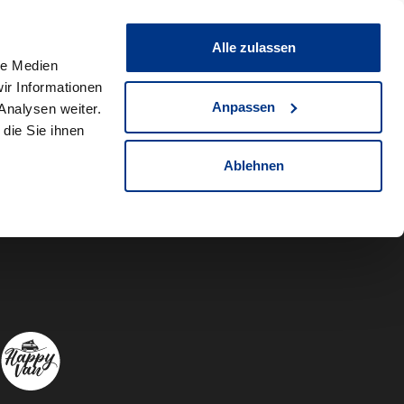
0
Fahrzeug teilen
Merkliste
Alle zulassen
le Medien
ir Informationen
Anpassen
Analysen weiter.
die Sie ihnen
Ablehnen
Autowelt Sch
Autowelt 
Autow
A
Folgen Sie uns auf