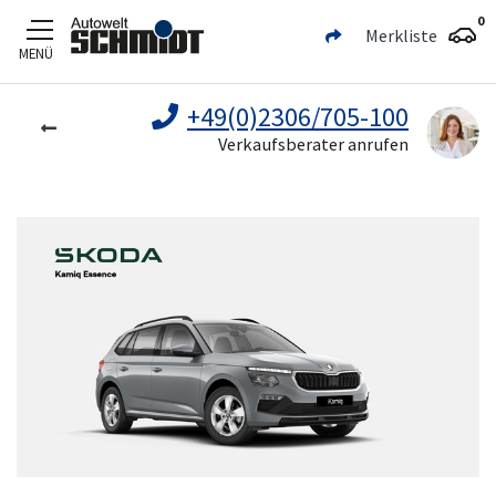
0
Merkliste
MENÜ
Zum Hauptinhalt
+49(0)2306/705-100
Verkaufsberater anrufen