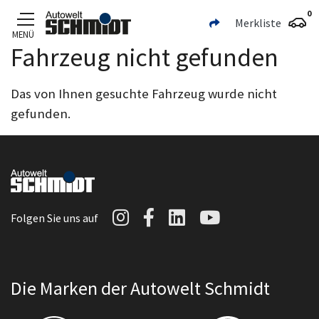
0
Merkliste
MENÜ
Fahrzeug nicht gefunden
Zum Hauptinhalt
Das von Ihnen gesuchte Fahrzeug wurde nicht
gefunden.
Autowelt Schmidt auf I
Autowelt Schmidt au
Autowelt Schmidt
Autowelt Sc
Folgen Sie uns auf
Die Marken der Autowelt Schmidt