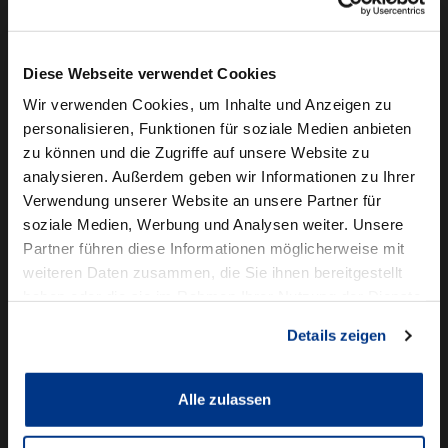
Camper mieten
Kundenservice
Diese Webseite verwendet Cookies
Online-Terminbuchung
Wir verwenden Cookies, um Inhalte und Anzeigen zu
personalisieren, Funktionen für soziale Medien anbieten
Für Geschäftskunden
zu können und die Zugriffe auf unsere Website zu
analysieren. Außerdem geben wir Informationen zu Ihrer
Audi Business
Verwendung unserer Website an unsere Partner für
BMW Geschäftskunden
soziale Medien, Werbung und Analysen weiter. Unsere
Partner führen diese Informationen möglicherweise mit
Volkswagen Professional Class
weiteren Daten zusammen, die Sie ihnen bereitgestellt
Autowelt Schmidt
haben oder die sie im Rahmen Ihrer Nutzung der Dienste
gesammelt haben.
Details zeigen
Unternehmen
News & Events
Karriere
Alle zulassen
Ausbildung