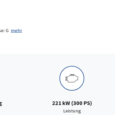
se: G
mehr
g
221 kW (300 PS)
:
Leistung