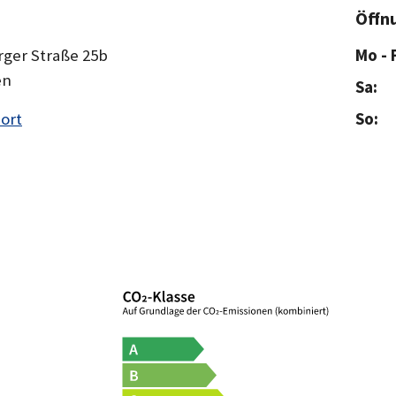
Öffn
ger Straße 25b
Mo - F
en
Sa:
ort
So: