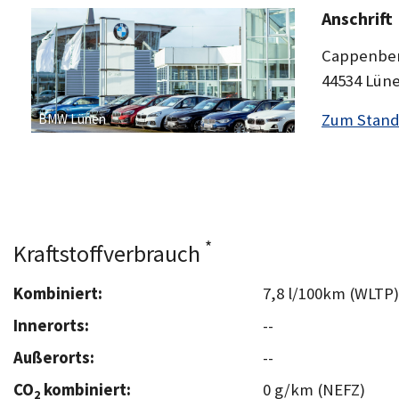
Anschrift
Cappenber
44534 Lün
Zum Stand
BMW Lünen
*
Kraftstoffverbrauch
Kombiniert:
7,8 l/100km (WLTP)
Innerorts:
--
Außerorts:
--
CO
kombiniert:
0 g/km (NEFZ)
2