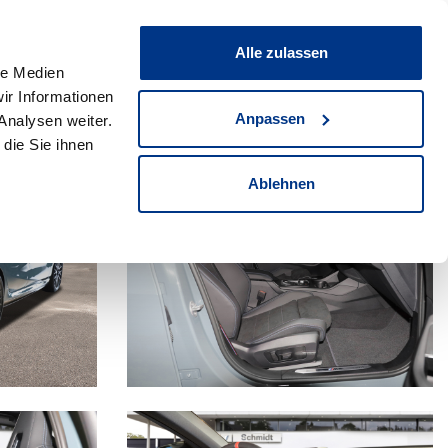
0
Fahrzeug teilen
Merkliste
Alle zulassen
le Medien
ir Informationen
+49(0)2306 705-300
Anpassen
Analysen weiter.
Verkaufsberater anrufen
die Sie ihnen
Ablehnen