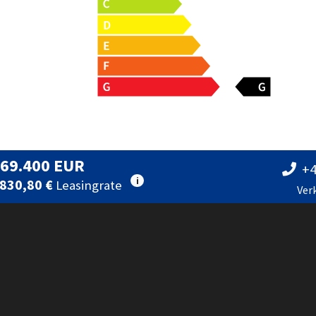
 69.400 EUR
+4
i
830,80 €
Leasingrate
Ver