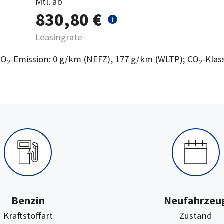
Mtl. ab
830,80 €
i
Leasingrate
CO
-Emission: 0 g/km (NEFZ), 177 g/km (WLTP); CO
-Klas
2
2
Benzin
Neufahrzeu
:
:
Kraftstoffart
Zustand