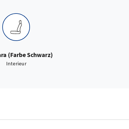
:
ara
(Farbe Schwarz)
Interieur