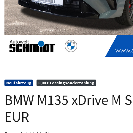
Neufahrzeug
0,00 € Leasingsonderzahlung
BMW M135 xDrive M S
EUR