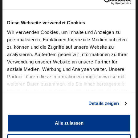
Camper mieten
Kundenservice
Diese Webseite verwendet Cookies
Online-Terminbuchung
Wir verwenden Cookies, um Inhalte und Anzeigen zu
personalisieren, Funktionen für soziale Medien anbieten
Für Geschäftskunden
zu können und die Zugriffe auf unsere Website zu
analysieren. Außerdem geben wir Informationen zu Ihrer
Audi Business
Verwendung unserer Website an unsere Partner für
BMW Geschäftskunden
soziale Medien, Werbung und Analysen weiter. Unsere
Partner führen diese Informationen möglicherweise mit
Volkswagen Professional Class
weiteren Daten zusammen, die Sie ihnen bereitgestellt
Autowelt Schmidt
haben oder die sie im Rahmen Ihrer Nutzung der Dienste
gesammelt haben.
Details zeigen
Unternehmen
News & Events
Karriere
Alle zulassen
Ausbildung