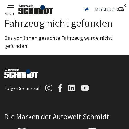
0
Merkliste
MENÜ
Fahrzeug nicht gefunden
Zum Hauptinhalt
Das von Ihnen gesuchte Fahrzeug wurde nicht
gefunden.
Autowelt Schmidt auf I
Autowelt Schmidt au
Autowelt Schmidt
Autowelt Sc
Folgen Sie uns auf
Die Marken der Autowelt Schmidt