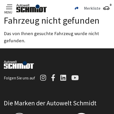
0
Merkliste
MENÜ
Fahrzeug nicht gefunden
Zum Hauptinhalt
Das von Ihnen gesuchte Fahrzeug wurde nicht
gefunden.
Autowelt Schmidt auf I
Autowelt Schmidt au
Autowelt Schmidt
Autowelt Sc
Folgen Sie uns auf
Die Marken der Autowelt Schmidt