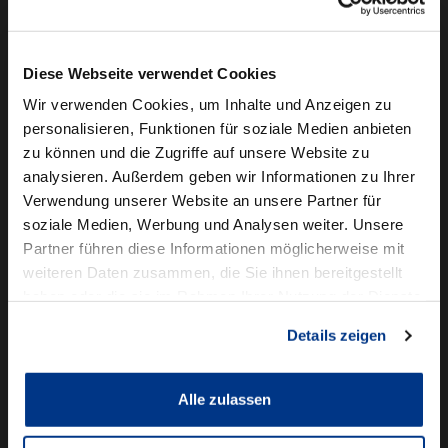
Camper mieten
Kundenservice
Diese Webseite verwendet Cookies
Online-Terminbuchung
Wir verwenden Cookies, um Inhalte und Anzeigen zu
personalisieren, Funktionen für soziale Medien anbieten
Für Geschäftskunden
zu können und die Zugriffe auf unsere Website zu
analysieren. Außerdem geben wir Informationen zu Ihrer
Audi Business
Verwendung unserer Website an unsere Partner für
BMW Geschäftskunden
soziale Medien, Werbung und Analysen weiter. Unsere
Partner führen diese Informationen möglicherweise mit
Volkswagen Professional Class
weiteren Daten zusammen, die Sie ihnen bereitgestellt
Autowelt Schmidt
haben oder die sie im Rahmen Ihrer Nutzung der Dienste
gesammelt haben.
Details zeigen
Unternehmen
News & Events
Karriere
Alle zulassen
Ausbildung