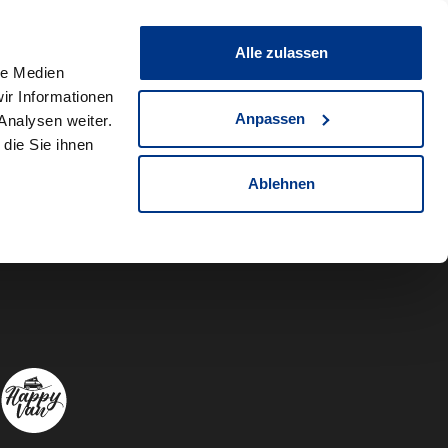
0
Fahrzeug teilen
Merkliste
Alle zulassen
le Medien
ir Informationen
Anpassen
Analysen weiter.
die Sie ihnen
Ablehnen
Autowelt Sch
Autowelt 
Autow
A
Folgen Sie uns auf