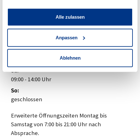
44534 Lünen
Zum Standort
Alle zulassen
Öffnungszeiten Verkauf
Anpassen
Mo - Fr:
Ablehnen
08:00
-
18:30 Uhr
Sa:
09:00
-
14:00 Uhr
So:
geschlossen
Erweiterte Öffnungszeiten Montag bis
Samstag von 7:00 bis 21:00 Uhr nach
Absprache.