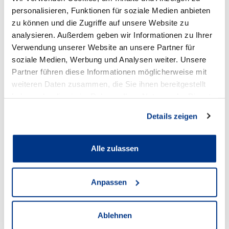
personalisieren, Funktionen für soziale Medien anbieten
zu können und die Zugriffe auf unsere Website zu
analysieren. Außerdem geben wir Informationen zu Ihrer
Verwendung unserer Website an unsere Partner für
Škoda Lünen
soziale Medien, Werbung und Analysen weiter. Unsere
Partner führen diese Informationen möglicherweise mit
weiteren Daten zusammen, die Sie ihnen bereitgestellt
Anschrift
haben oder die sie im Rahmen Ihrer Nutzung der Dienste
gesammelt haben.
Cappenberger Straße 25
Details zeigen
44534 Lünen
Alle zulassen
Zum Standort
Anpassen
Öffnungszeiten Verkauf
Mo - Fr:
Ablehnen
08:00
-
18:30 Uhr