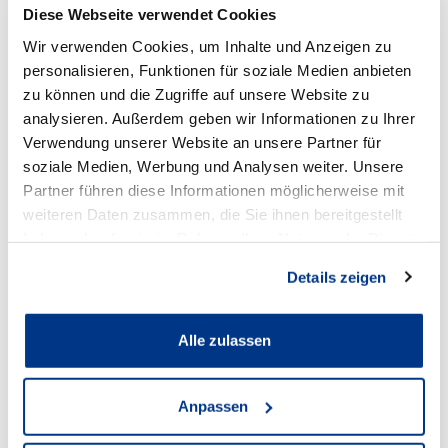
Diese Webseite verwendet Cookies
Wir verwenden Cookies, um Inhalte und Anzeigen zu
personalisieren, Funktionen für soziale Medien anbieten
zu können und die Zugriffe auf unsere Website zu
Volkswagen Lünen
analysieren. Außerdem geben wir Informationen zu Ihrer
Verwendung unserer Website an unsere Partner für
soziale Medien, Werbung und Analysen weiter. Unsere
Anschrift
Partner führen diese Informationen möglicherweise mit
weiteren Daten zusammen, die Sie ihnen bereitgestellt
Cappenberger Straße 25
haben oder die sie im Rahmen Ihrer Nutzung der Dienste
44534 Lünen
gesammelt haben.
Details zeigen
Zum Standort
Alle zulassen
Öffnungszeiten Verkauf
Anpassen
Mo - Fr:
08:00
-
18:30 Uhr