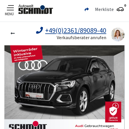
0
Merkliste
MENÜ
Zum Hauptinhalt
+49(0)2361/89089-40
Verkaufsberater anrufen