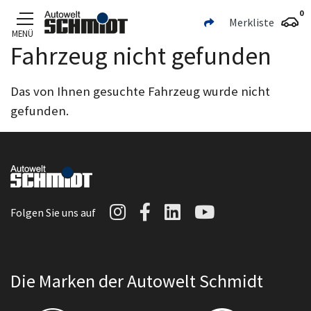
0
Merkliste
MENÜ
Fahrzeug nicht gefunden
Zum Hauptinhalt
Das von Ihnen gesuchte Fahrzeug wurde nicht
gefunden.
Autowelt Schmidt auf I
Autowelt Schmidt au
Autowelt Schmidt
Autowelt Sc
Folgen Sie uns auf
Die Marken der Autowelt Schmidt