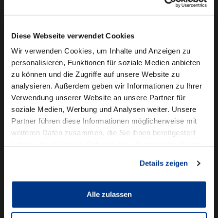
Camper mieten
Kundenservice
Diese Webseite verwendet Cookies
Online-Terminbuchung
Wir verwenden Cookies, um Inhalte und Anzeigen zu
personalisieren, Funktionen für soziale Medien anbieten
Für Geschäftskunden
zu können und die Zugriffe auf unsere Website zu
analysieren. Außerdem geben wir Informationen zu Ihrer
Audi Business
Verwendung unserer Website an unsere Partner für
BMW Geschäftskunden
soziale Medien, Werbung und Analysen weiter. Unsere
Partner führen diese Informationen möglicherweise mit
Volkswagen Professional Class
weiteren Daten zusammen, die Sie ihnen bereitgestellt
Autowelt Schmidt
haben oder die sie im Rahmen Ihrer Nutzung der Dienste
gesammelt haben.
Details zeigen
Unternehmen
News & Events
Karriere
Alle zulassen
Ausbildung