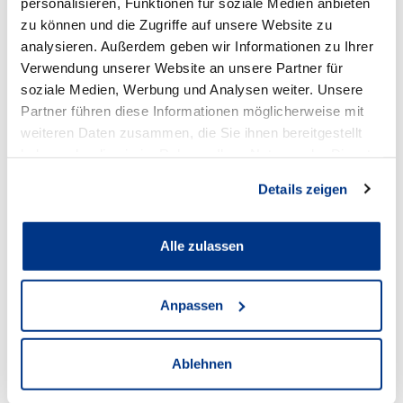
personalisieren, Funktionen für soziale Medien anbieten
zu können und die Zugriffe auf unsere Website zu
analysieren. Außerdem geben wir Informationen zu Ihrer
Standort
Verwendung unserer Website an unsere Partner für
soziale Medien, Werbung und Analysen weiter. Unsere
Partner führen diese Informationen möglicherweise mit
weiteren Daten zusammen, die Sie ihnen bereitgestellt
haben oder die sie im Rahmen Ihrer Nutzung der Dienste
gesammelt haben.
Details zeigen
Alle zulassen
Audi Recklinghausen
Anpassen
Anschrift
Ablehnen
Hubertusstraße 32-34
45657 Recklinghausen