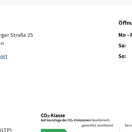
Öffn
ger Straße 25
Mo - F
en
Sa:
ort
So:
WLTP)