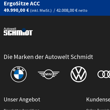
ErgoSitze ACC
49.990,00 €
/
42.008,00 €
(inkl. MwSt.)
netto
Die Marken der Autowelt Schmidt
Unser Angebot
Kundense