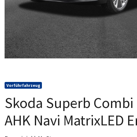
Vorführfahrzeug
Skoda Superb Combi S
AHK Navi MatrixLED E