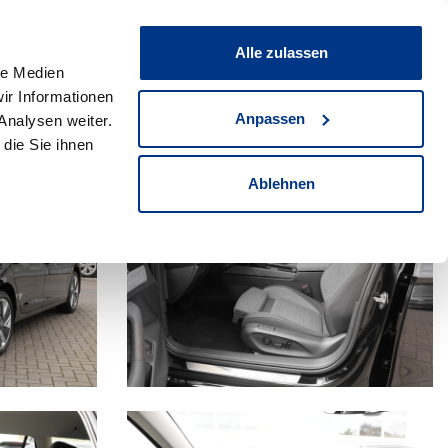
0
Fahrzeug teilen
Merkliste
Alle zulassen
le Medien
ir Informationen
+49(0)2306/705-100
Anpassen
Analysen weiter.
Verkaufsberater anrufen
die Sie ihnen
Ablehnen