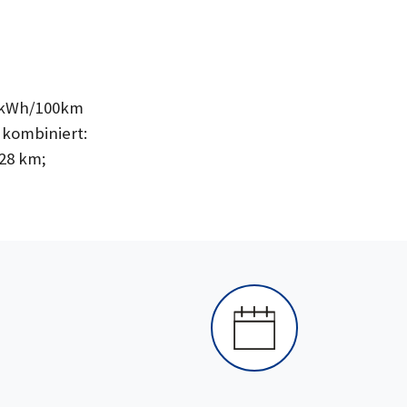
8 kWh/100km
 kombiniert:
128 km;