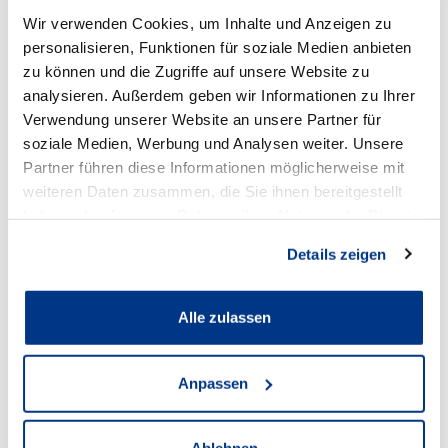
Wir verwenden Cookies, um Inhalte und Anzeigen zu
personalisieren, Funktionen für soziale Medien anbieten
Volkswagen Lünen
zu können und die Zugriffe auf unsere Website zu
analysieren. Außerdem geben wir Informationen zu Ihrer
Verwendung unserer Website an unsere Partner für
Anschrift
soziale Medien, Werbung und Analysen weiter. Unsere
Partner führen diese Informationen möglicherweise mit
Cappenberger Straße 25
weiteren Daten zusammen, die Sie ihnen bereitgestellt
44534 Lünen
haben oder die sie im Rahmen Ihrer Nutzung der Dienste
gesammelt haben.
Zum Standort
Details zeigen
Alle zulassen
Öffnungszeiten Verkauf
Mo - Fr:
Anpassen
08:00
-
18:30 Uhr
Sa: