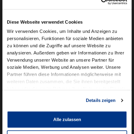
Camper mieten
Kundenservice
Diese Webseite verwendet Cookies
Online-Terminbuchung
Wir verwenden Cookies, um Inhalte und Anzeigen zu
personalisieren, Funktionen für soziale Medien anbieten
Für Geschäftskunden
zu können und die Zugriffe auf unsere Website zu
analysieren. Außerdem geben wir Informationen zu Ihrer
Audi Business
Verwendung unserer Website an unsere Partner für
BMW Geschäftskunden
soziale Medien, Werbung und Analysen weiter. Unsere
Partner führen diese Informationen möglicherweise mit
Volkswagen Professional Class
weiteren Daten zusammen, die Sie ihnen bereitgestellt
Autowelt Schmidt
haben oder die sie im Rahmen Ihrer Nutzung der Dienste
gesammelt haben.
Details zeigen
Unternehmen
News & Events
Karriere
Alle zulassen
Ausbildung