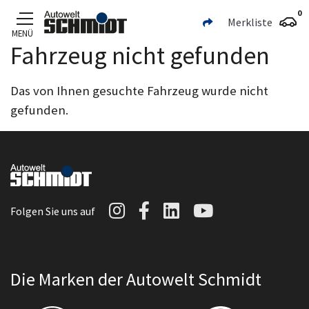
0
Merkliste
MENÜ
Fahrzeug nicht gefunden
Zum Hauptinhalt
Das von Ihnen gesuchte Fahrzeug wurde nicht
gefunden.
Autowelt Schmidt auf I
Autowelt Schmidt au
Autowelt Schmidt
Autowelt Sc
Folgen Sie uns auf
Die Marken der Autowelt Schmidt