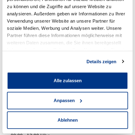
zu können und die Zugriffe auf unsere Website zu
analysieren. Außerdem geben wir Informationen zu Ihrer
Volkswagen Schwerte
Verwendung unserer Website an unsere Partner für
soziale Medien, Werbung und Analysen weiter. Unsere
Partner führen diese Informationen möglicherweise mit
Anschrift
weiteren Daten zusammen, die Sie ihnen bereitgestellt
haben oder die sie im Rahmen Ihrer Nutzung der Dienste
Hörder Straße 55
gesammelt haben.
58239 Schwerte
Details zeigen
Zum Standort
Alle zulassen
Öffnungszeiten Verkauf
Anpassen
Mo - Fr:
08:30
-
18:00 Uhr
Ablehnen
Sa: