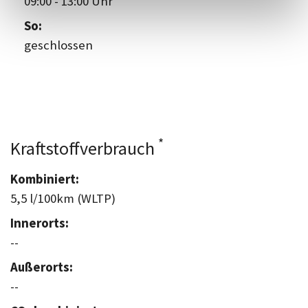
09:00
-
13:00 Uhr
So:
geschlossen
*
Kraftstoffverbrauch
Kombiniert:
5,5 l/100km (WLTP)
Innerorts:
--
Außerorts:
--