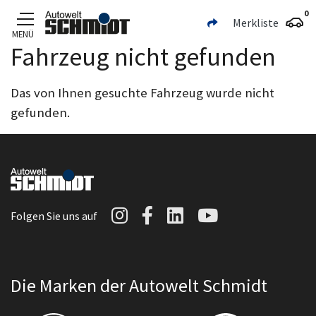
0
Merkliste
MENÜ
Fahrzeug nicht gefunden
Zum Hauptinhalt
Das von Ihnen gesuchte Fahrzeug wurde nicht
gefunden.
Autowelt Schmidt auf I
Autowelt Schmidt au
Autowelt Schmidt
Autowelt Sc
Folgen Sie uns auf
Die Marken der Autowelt Schmidt