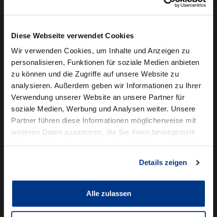
Camper mieten
Kundenservice
Diese Webseite verwendet Cookies
Online-Terminbuchung
Wir verwenden Cookies, um Inhalte und Anzeigen zu
personalisieren, Funktionen für soziale Medien anbieten
Für Geschäftskunden
zu können und die Zugriffe auf unsere Website zu
analysieren. Außerdem geben wir Informationen zu Ihrer
Audi Business
Verwendung unserer Website an unsere Partner für
BMW Geschäftskunden
soziale Medien, Werbung und Analysen weiter. Unsere
Partner führen diese Informationen möglicherweise mit
Volkswagen Professional Class
weiteren Daten zusammen, die Sie ihnen bereitgestellt
Autowelt Schmidt
haben oder die sie im Rahmen Ihrer Nutzung der Dienste
gesammelt haben.
Details zeigen
Unternehmen
News & Events
Karriere
Alle zulassen
Ausbildung