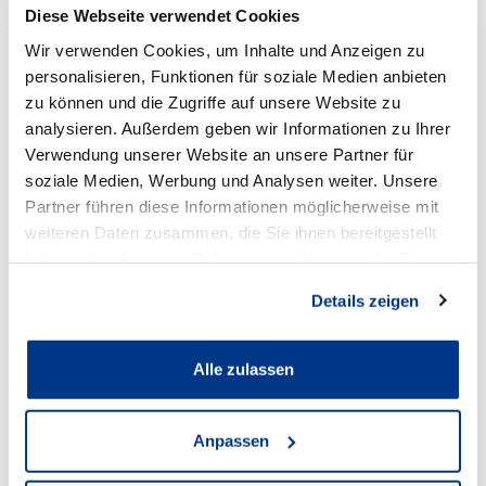
Diese Webseite verwendet Cookies
Wir verwenden Cookies, um Inhalte und Anzeigen zu
personalisieren, Funktionen für soziale Medien anbieten
zu können und die Zugriffe auf unsere Website zu
Volkswagen Lünen
analysieren. Außerdem geben wir Informationen zu Ihrer
Verwendung unserer Website an unsere Partner für
soziale Medien, Werbung und Analysen weiter. Unsere
Anschrift
Partner führen diese Informationen möglicherweise mit
weiteren Daten zusammen, die Sie ihnen bereitgestellt
Cappenberger Straße 25
haben oder die sie im Rahmen Ihrer Nutzung der Dienste
44534 Lünen
gesammelt haben.
Details zeigen
Zum Standort
Alle zulassen
Öffnungszeiten Verkauf
Anpassen
Mo - Fr:
08:00
-
18:30 Uhr