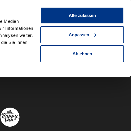
0
Fahrzeug teilen
Merkliste
Alle zulassen
le Medien
ir Informationen
Anpassen
Analysen weiter.
die Sie ihnen
Ablehnen
Autowelt Sch
Autowelt 
Autow
A
Folgen Sie uns auf