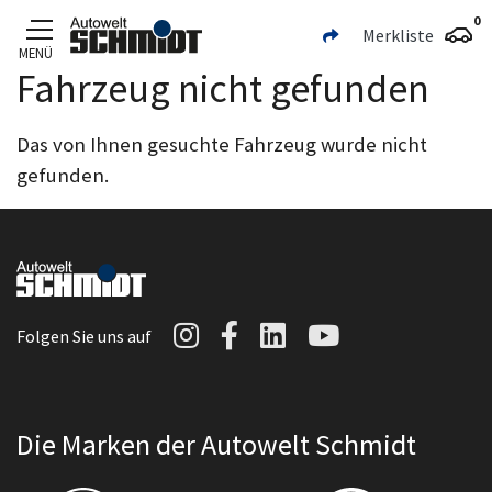
0
Merkliste
MENÜ
Fahrzeug nicht gefunden
Zum Hauptinhalt
Das von Ihnen gesuchte Fahrzeug wurde nicht
gefunden.
Autowelt Schmidt auf I
Autowelt Schmidt au
Autowelt Schmidt
Autowelt Sc
Folgen Sie uns auf
Die Marken der Autowelt Schmidt