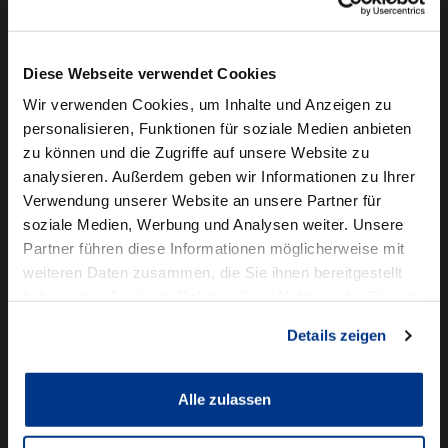
Camper mieten
Kundenservice
Diese Webseite verwendet Cookies
Online-Terminbuchung
Wir verwenden Cookies, um Inhalte und Anzeigen zu
personalisieren, Funktionen für soziale Medien anbieten
Für Geschäftskunden
zu können und die Zugriffe auf unsere Website zu
analysieren. Außerdem geben wir Informationen zu Ihrer
Audi Business
Verwendung unserer Website an unsere Partner für
BMW Geschäftskunden
soziale Medien, Werbung und Analysen weiter. Unsere
Partner führen diese Informationen möglicherweise mit
Volkswagen Professional Class
weiteren Daten zusammen, die Sie ihnen bereitgestellt
Autowelt Schmidt
haben oder die sie im Rahmen Ihrer Nutzung der Dienste
gesammelt haben.
Details zeigen
Unternehmen
News & Events
Karriere
Alle zulassen
Ausbildung