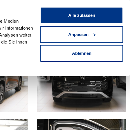
0
Fahrzeug teilen
Merkliste
Alle zulassen
le Medien
ir Informationen
+49(0)2306/705-100
Anpassen
Analysen weiter.
Verkaufsberater anrufen
die Sie ihnen
Ablehnen