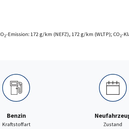
CO
-Emission: 172 g/km (NEFZ), 172 g/km (WLTP); CO
-Kl
2
2
Benzin
Neufahrzeu
:
:
Kraftstoffart
Zustand