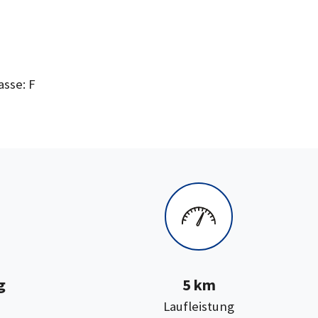
asse: F
g
5 km
:
Laufleistung