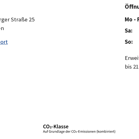
Öffn
ger Straße 25
Mo - F
en
Sa:
ort
So:
Erwei
bis 2