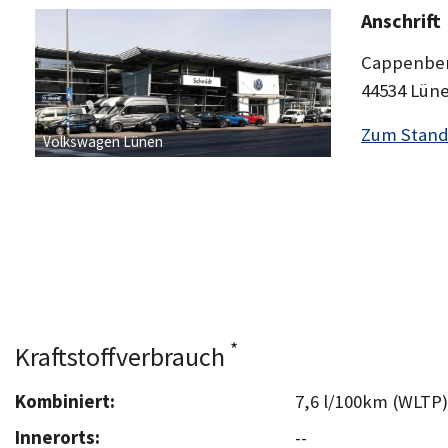
Anschrift
Cappenber
44534 Lün
Zum Stand
Volkswagen Lünen
*
Kraftstoffverbrauch
Kombiniert:
7,6 l/100km (WLTP)
Innerorts:
--