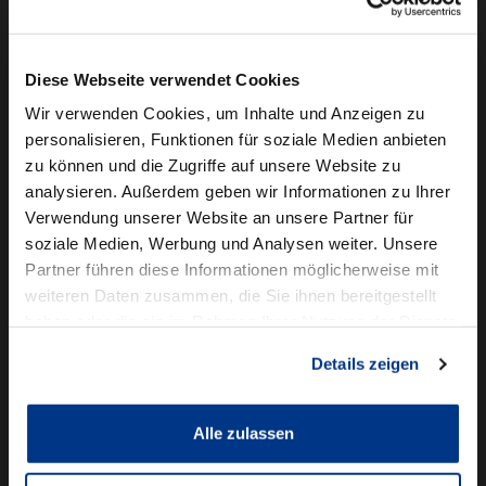
Camper mieten
Kundenservice
Diese Webseite verwendet Cookies
Online-Terminbuchung
Wir verwenden Cookies, um Inhalte und Anzeigen zu
personalisieren, Funktionen für soziale Medien anbieten
Für Geschäftskunden
zu können und die Zugriffe auf unsere Website zu
analysieren. Außerdem geben wir Informationen zu Ihrer
Audi Business
Verwendung unserer Website an unsere Partner für
BMW Geschäftskunden
soziale Medien, Werbung und Analysen weiter. Unsere
Partner führen diese Informationen möglicherweise mit
Volkswagen Professional Class
weiteren Daten zusammen, die Sie ihnen bereitgestellt
Autowelt Schmidt
haben oder die sie im Rahmen Ihrer Nutzung der Dienste
gesammelt haben.
Details zeigen
Unternehmen
News & Events
Karriere
Alle zulassen
Ausbildung