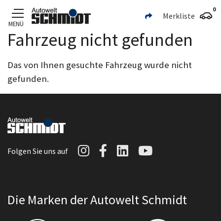
0
Merkliste
MENÜ
Fahrzeug nicht gefunden
Zum Hauptinhalt
Das von Ihnen gesuchte Fahrzeug wurde nicht
gefunden.
Autowelt Schmidt auf I
Autowelt Schmidt au
Autowelt Schmidt
Autowelt Sc
Folgen Sie uns auf
Die Marken der Autowelt Schmidt