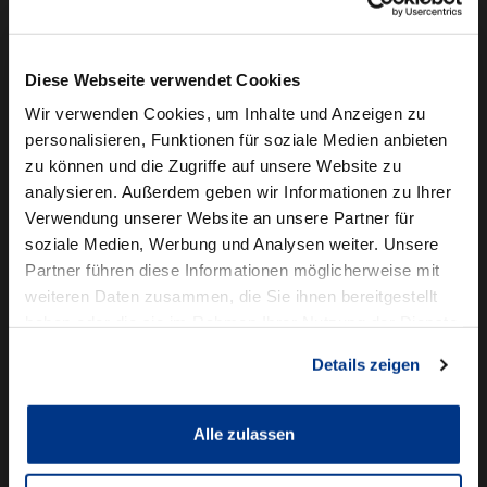
Camper mieten
Kundenservice
Diese Webseite verwendet Cookies
Online-Terminbuchung
Wir verwenden Cookies, um Inhalte und Anzeigen zu
personalisieren, Funktionen für soziale Medien anbieten
Für Geschäftskunden
zu können und die Zugriffe auf unsere Website zu
analysieren. Außerdem geben wir Informationen zu Ihrer
Audi Business
Verwendung unserer Website an unsere Partner für
BMW Geschäftskunden
soziale Medien, Werbung und Analysen weiter. Unsere
Partner führen diese Informationen möglicherweise mit
Volkswagen Professional Class
weiteren Daten zusammen, die Sie ihnen bereitgestellt
Autowelt Schmidt
haben oder die sie im Rahmen Ihrer Nutzung der Dienste
gesammelt haben.
Details zeigen
Unternehmen
News & Events
Karriere
Alle zulassen
Ausbildung