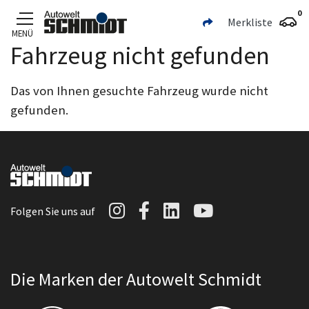
0
Merkliste
MENÜ
Fahrzeug nicht gefunden
Zum Hauptinhalt
Das von Ihnen gesuchte Fahrzeug wurde nicht
gefunden.
Autowelt Schmidt auf I
Autowelt Schmidt au
Autowelt Schmidt
Autowelt Sc
Folgen Sie uns auf
Die Marken der Autowelt Schmidt