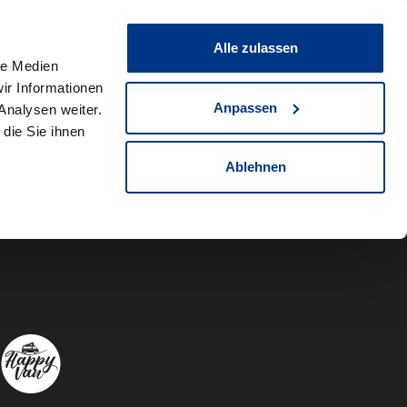
0
Fahrzeug teilen
Merkliste
Alle zulassen
le Medien
ir Informationen
Anpassen
Analysen weiter.
die Sie ihnen
Ablehnen
Autowelt Sch
Autowelt 
Autow
A
Folgen Sie uns auf