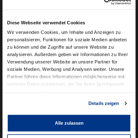
Camper mieten
Kundenservice
Diese Webseite verwendet Cookies
Online-Terminbuchung
Wir verwenden Cookies, um Inhalte und Anzeigen zu
personalisieren, Funktionen für soziale Medien anbieten
Für Geschäftskunden
zu können und die Zugriffe auf unsere Website zu
analysieren. Außerdem geben wir Informationen zu Ihrer
Audi Business
Verwendung unserer Website an unsere Partner für
BMW Geschäftskunden
soziale Medien, Werbung und Analysen weiter. Unsere
Partner führen diese Informationen möglicherweise mit
Volkswagen Professional Class
weiteren Daten zusammen, die Sie ihnen bereitgestellt
Autowelt Schmidt
haben oder die sie im Rahmen Ihrer Nutzung der Dienste
gesammelt haben.
Details zeigen
Unternehmen
News & Events
Karriere
Alle zulassen
Ausbildung