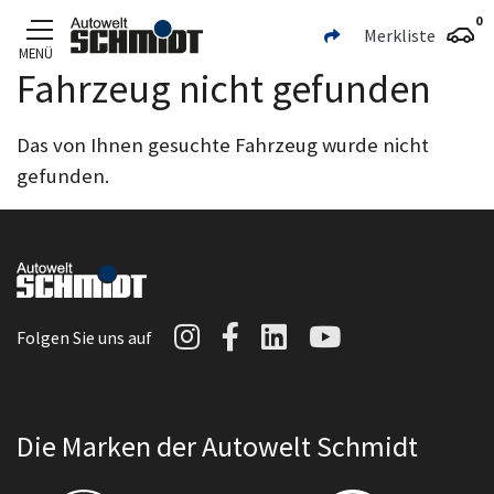
0
Merkliste
MENÜ
Fahrzeug nicht gefunden
Zum Hauptinhalt
Das von Ihnen gesuchte Fahrzeug wurde nicht
gefunden.
Autowelt Schmidt auf I
Autowelt Schmidt au
Autowelt Schmidt
Autowelt Sc
Folgen Sie uns auf
Die Marken der Autowelt Schmidt