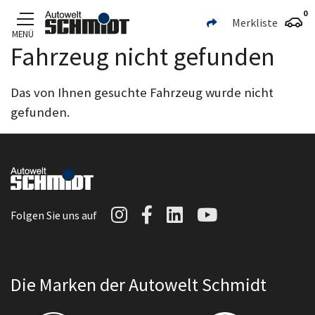
0
Merkliste
MENÜ
Fahrzeug nicht gefunden
Zum Hauptinhalt
Das von Ihnen gesuchte Fahrzeug wurde nicht
gefunden.
Autowelt Schmidt auf I
Autowelt Schmidt au
Autowelt Schmidt
Autowelt Sc
Folgen Sie uns auf
Die Marken der Autowelt Schmidt