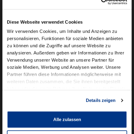
Camper mieten
Kundenservice
Diese Webseite verwendet Cookies
Online-Terminbuchung
Wir verwenden Cookies, um Inhalte und Anzeigen zu
personalisieren, Funktionen für soziale Medien anbieten
Für Geschäftskunden
zu können und die Zugriffe auf unsere Website zu
analysieren. Außerdem geben wir Informationen zu Ihrer
Audi Business
Verwendung unserer Website an unsere Partner für
BMW Geschäftskunden
soziale Medien, Werbung und Analysen weiter. Unsere
Partner führen diese Informationen möglicherweise mit
Volkswagen Professional Class
weiteren Daten zusammen, die Sie ihnen bereitgestellt
Autowelt Schmidt
haben oder die sie im Rahmen Ihrer Nutzung der Dienste
gesammelt haben.
Details zeigen
Unternehmen
News & Events
Karriere
Alle zulassen
Ausbildung